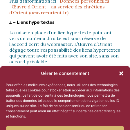
Plus d’information ici :
Données personnelles
-Œuvre d’Orient – au service des chrétiens
d’Orient (oeuvre-orient.fr)
4 – Liens hypertextes
La mise en place d’un lien hypertexte pointant
vers un contenu du site est sous réserve de
l’accord écrit du webmaster. L’Œuvre d’Orient
dégage toute responsabilité des liens hypertextes
qui peuvent avoir été faits avec son site, sans son
accord préalable.
5 – Droits d’auteurs
Gérer le consentement
La reproduction ou représentation, intégrale ou
Pour offrir les meilleures expériences, nous utilisons des technologies
partielle, des pages, des données, d’images et de
telles que les cookies pour stocker et/ou accéder aux informations des
tout autre élément constitutif au site, par quelque
appareils. Le fait de consentir à ces technologies nous permettra de
procédé ou support que ce soit, est interdite et
traiter des données telles que le comportement de navigation ou les ID
constitue sans autorisation de l’éditeur une
uniques sur ce site. Le fait de ne pas consentir ou de retirer son
contrefaçon.
consentement peut avoir un effet négatif sur certaines caractéristiques
et fonctions.
6 – Crédits